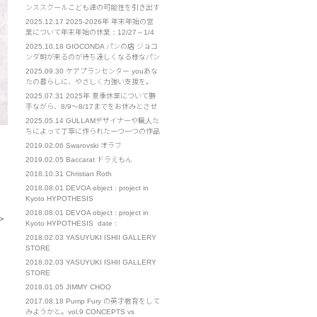
の感謝を忘れず、日々精進してまいりま
ンススクールこども達の可能性を引き出す
す。 今後ともよろしくお願い申し上げま
お手伝い ウインスポーツクラブ・リズム
2025.12.17
2025-2026年 年末年始の営
す。
ダンススクールは2002年設立の実績ある
業について年末年始の休業：12/27～1/4
スポーツクラブです。 リズムダンススポ
までをお休みとさせていただきます。 ご
2025.10.18
GIOCONDA パンの店 ジョコ
ーツを通してこどもたちが持っている能力
不便をおかけいたします。 イベント部門
ンダ朝が来るのが待ち遠しくなる様なパン
を最大限引き出し、自信と共に諦めない心
は通常営業となります。 お急ぎの場合
を作りたくて始めたお店です
を･･･
2025.09.30
ケアプランセンター youあな
は、担当の携帯電話へのご連絡をお願いい
たの暮らしに、やさしく力強い支援を。
たします。
「you」とは、あなたの"ユウ" それは、そ
2025.07.31
2025年 夏季休業について勝
っと寄り添う友人のような「友」 確かな
手ながら、8/9～8/17までをお休みとさせ
知識と経験を持つ、優れた「優」 困難な
ていただきます。 また、8/21～23も出張
2025.05.14
GULLAMデザイナーや職人た
ときにも支えになる、勇気の「勇」 人と
のため、対応までにお時間をいただく可能
ちによって丁寧に作られた一つ一つの作品
人、心と心をつなぐ、･･･
性がございます。 ご不便をおかけいたし
を我々は心を込めてお客様に届けたい。
2019.02.06
Swarovski オラフ
ますが、お許しください。
We sincerely wish to deliver carefully
2019.02.05
Baccarat ドラえもん
crafted works, Created b･･･
2018.10.31
Christian Roth
2018.08.01
DEVOA object : project in
Kyoto HYPOTHESIS
2018.08.01
DEVOA object : project in
>
Kyoto HYPOTHESIS date :
1(wed)-26(sun) August. place : 271-1
2018.02.03
YASUYUKI ISHII GALLERY
Takoyakushi-cho Muromachi-
STORE
dori,Nakagyo-ku,Kyoto 11:00～19:00 […]
2018.02.03
YASUYUKI ISHII GALLERY
STORE
2018.01.05
JIMMY CHOO
2017.08.18
Pump Fury の英才教育をして
みようかと。vol.9 CONCEPTS vs