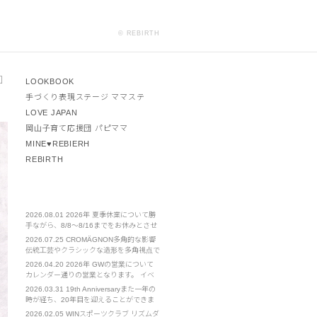
© REBIRTH
 ］
LOOKBOOK
手づくり表現ステージ ママステ
LOVE JAPAN
岡山子育て応援団 パピママ
MINE♥REBIERH
REBIRTH
2026.08.01
2026年 夏季休業について勝
手ながら、8/8～8/16までをお休みとさせ
ていただきます。 ご不便をおかけいたし
2026.07.25
CROMÄGNON多角的な影響
ますが、お許しください。
伝統工芸やクラシックな造形を多角視点で
見直し、新たな発見や体感を提案する。
2026.04.20
2026年 GWの営業について
カレンダー通りの営業となります。 イベ
ント部門は通常営業となります。 お急ぎ
2026.03.31
19th Anniversaryまた一年の
の場合は担当の携帯電話へのご連絡をお願
時が経ち、20年目を迎えることができま
いいたします。
した。 クライアント様をはじめ、皆様へ
2026.02.05
WINスポーツクラブ リズムダ