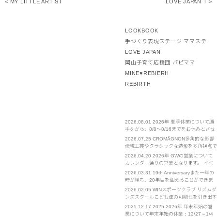
< MY LITTLE ARTIST
LOVE JAPAN T >
LOOKBOOK
手づくり表現ステージ ママステ
LOVE JAPAN
岡山子育て応援団 パピママ
MINE♥REBIERH
REBIRTH
2026.08.01
2026年 夏季休業について勝
手ながら、8/8～8/16までをお休みとさせ
ていただきます。 ご不便をおかけいたし
2026.07.25
CROMÄGNON多角的な影響
ますが、お許しください。
伝統工芸やクラシックな造形を多角視点で
見直し、新たな発見や体感を提案する。
2026.04.20
2026年 GWの営業について
カレンダー通りの営業となります。 イベ
ント部門は通常営業となります。 お急ぎ
2026.03.31
19th Anniversaryまた一年の
の場合は担当の携帯電話へのご連絡をお願
時が経ち、20年目を迎えることができま
いいたします。
した。 クライアント様をはじめ、皆様へ
2026.02.05
WINスポーツクラブ リズムダ
の感謝を忘れず、日々精進してまいりま
ンススクールこども達の可能性を引き出す
す。 今後ともよろしくお願い申し上げま
お手伝い ウインスポーツクラブ・リズム
2025.12.17
2025-2026年 年末年始の営
す。
ダンススクールは2002年設立の実績ある
業について年末年始の休業：12/27～1/4