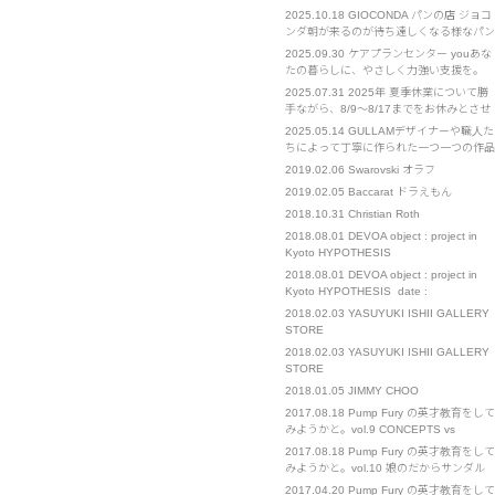
スポーツクラブです。 リズムダンススポ
までをお休みとさせていただきます。 ご
2025.10.18
GIOCONDA パンの店 ジョコ
ーツを通してこどもたちが持っている能力
不便をおかけいたします。 イベント部門
ンダ朝が来るのが待ち遠しくなる様なパン
を最大限引き出し、自信と共に諦めない心
は通常営業となります。 お急ぎの場合
を作りたくて始めたお店です
を･･･
2025.09.30
ケアプランセンター youあな
は、担当の携帯電話へのご連絡をお願いい
たの暮らしに、やさしく力強い支援を。
たします。
「you」とは、あなたの"ユウ" それは、そ
2025.07.31
2025年 夏季休業について勝
っと寄り添う友人のような「友」 確かな
手ながら、8/9～8/17までをお休みとさせ
知識と経験を持つ、優れた「優」 困難な
ていただきます。 また、8/21～23も出張
2025.05.14
GULLAMデザイナーや職人た
ときにも支えになる、勇気の「勇」 人と
のため、対応までにお時間をいただく可能
ちによって丁寧に作られた一つ一つの作品
人、心と心をつなぐ、･･･
性がございます。 ご不便をおかけいたし
を我々は心を込めてお客様に届けたい。
2019.02.06
Swarovski オラフ
ますが、お許しください。
We sincerely wish to deliver carefully
2019.02.05
Baccarat ドラえもん
crafted works, Created b･･･
2018.10.31
Christian Roth
2018.08.01
DEVOA object : project in
Kyoto HYPOTHESIS
2018.08.01
DEVOA object : project in
Kyoto HYPOTHESIS date :
1(wed)-26(sun) August. place : 271-1
2018.02.03
YASUYUKI ISHII GALLERY
Takoyakushi-cho Muromachi-
STORE
dori,Nakagyo-ku,Kyoto 11:00～19:00 […]
2018.02.03
YASUYUKI ISHII GALLERY
STORE
2018.01.05
JIMMY CHOO
2017.08.18
Pump Fury の英才教育をして
みようかと。vol.9 CONCEPTS vs
CHANEL
2017.08.18
Pump Fury の英才教育をして
みようかと。vol.10 娘のだからサンダル
に手を出す。
2017.04.20
Pump Fury の英才教育をして