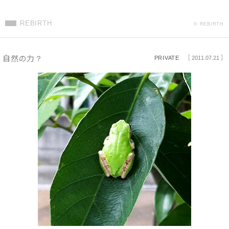
REBIRTH
© REBIRTH
自然の力？
PRIVATE
［ 2011.07.21 ］