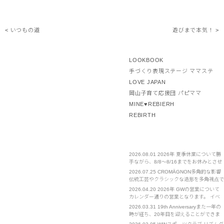
< いつもの道
遊びまで本気！ >
LOOKBOOK
手づくり表現ステージ ママステ
LOVE JAPAN
岡山子育て応援団 パピママ
MINE♥REBIERH
REBIRTH
2026.08.01
2026年 夏季休業について勝
手ながら、8/8～8/16までをお休みとさせ
ていただきます。 ご不便をおかけいたし
2026.07.25
CROMÄGNON多角的な影響
ますが、お許しください。
伝統工芸やクラシックな造形を多角視点で
見直し、新たな発見や体感を提案する。
2026.04.20
2026年 GWの営業について
カレンダー通りの営業となります。 イベ
ント部門は通常営業となります。 お急ぎ
2026.03.31
19th Anniversaryまた一年の
の場合は担当の携帯電話へのご連絡をお願
時が経ち、20年目を迎えることができま
いいたします。
した。 クライアント様をはじめ、皆様へ