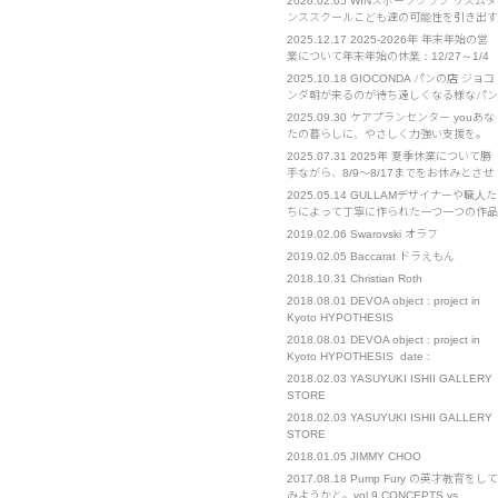
2026.02.05
WINスポーツクラブ リズムダ
の感謝を忘れず、日々精進してまいりま
ンススクールこども達の可能性を引き出す
す。 今後ともよろしくお願い申し上げま
お手伝い ウインスポーツクラブ・リズム
2025.12.17
2025-2026年 年末年始の営
す。
ダンススクールは2002年設立の実績ある
業について年末年始の休業：12/27～1/4
スポーツクラブです。 リズムダンススポ
までをお休みとさせていただきます。 ご
2025.10.18
GIOCONDA パンの店 ジョコ
ーツを通してこどもたちが持っている能力
不便をおかけいたします。 イベント部門
ンダ朝が来るのが待ち遠しくなる様なパン
を最大限引き出し、自信と共に諦めない心
は通常営業となります。 お急ぎの場合
を作りたくて始めたお店です
を･･･
2025.09.30
ケアプランセンター youあな
は、担当の携帯電話へのご連絡をお願いい
たの暮らしに、やさしく力強い支援を。
たします。
「you」とは、あなたの"ユウ" それは、そ
2025.07.31
2025年 夏季休業について勝
っと寄り添う友人のような「友」 確かな
手ながら、8/9～8/17までをお休みとさせ
知識と経験を持つ、優れた「優」 困難な
ていただきます。 また、8/21～23も出張
2025.05.14
GULLAMデザイナーや職人た
ときにも支えになる、勇気の「勇」 人と
のため、対応までにお時間をいただく可能
ちによって丁寧に作られた一つ一つの作品
人、心と心をつなぐ、･･･
性がございます。 ご不便をおかけいたし
を我々は心を込めてお客様に届けたい。
2019.02.06
Swarovski オラフ
ますが、お許しください。
We sincerely wish to deliver carefully
2019.02.05
Baccarat ドラえもん
crafted works, Created b･･･
2018.10.31
Christian Roth
2018.08.01
DEVOA object : project in
Kyoto HYPOTHESIS
2018.08.01
DEVOA object : project in
Kyoto HYPOTHESIS date :
1(wed)-26(sun) August. place : 271-1
2018.02.03
YASUYUKI ISHII GALLERY
Takoyakushi-cho Muromachi-
STORE
dori,Nakagyo-ku,Kyoto 11:00～19:00 […]
2018.02.03
YASUYUKI ISHII GALLERY
STORE
2018.01.05
JIMMY CHOO
2017.08.18
Pump Fury の英才教育をして
みようかと。vol.9 CONCEPTS vs