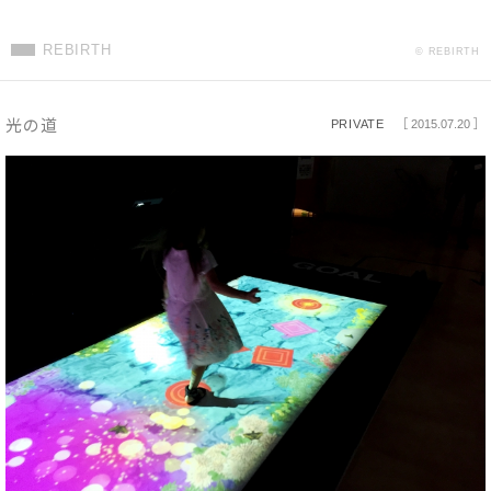
REBIRTH
© REBIRTH
光の道
PRIVATE
［ 2015.07.20 ］