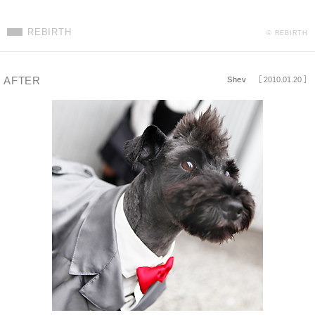
REBIRTH
© REBIRTH
AFTER
Shev
［ 2010.01.20 ］