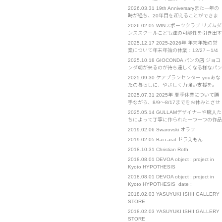
ント部門は通常営業となります。 お急ぎ
2026.03.31
19th Anniversaryまた一年の
の場合は担当の携帯電話へのご連絡をお願
時が経ち、20年目を迎えることができま
いいたします。
した。 クライアント様をはじめ、皆様へ
2026.02.05
WINスポーツクラブ リズムダ
の感謝を忘れず、日々精進してまいりま
ンススクールこども達の可能性を引き出す
す。 今後ともよろしくお願い申し上げま
お手伝い ウインスポーツクラブ・リズム
2025.12.17
2025-2026年 年末年始の営
す。
ダンススクールは2002年設立の実績ある
業について年末年始の休業：12/27～1/4
スポーツクラブです。 リズムダンススポ
までをお休みとさせていただきます。 ご
2025.10.18
GIOCONDA パンの店 ジョコ
ーツを通してこどもたちが持っている能力
不便をおかけいたします。 イベント部門
ンダ朝が来るのが待ち遠しくなる様なパン
を最大限引き出し、自信と共に諦めない心
は通常営業となります。 お急ぎの場合
を作りたくて始めたお店です
を･･･
2025.09.30
ケアプランセンター youあな
は、担当の携帯電話へのご連絡をお願いい
たの暮らしに、やさしく力強い支援を。
たします。
「you」とは、あなたの"ユウ" それは、そ
2025.07.31
2025年 夏季休業について勝
っと寄り添う友人のような「友」 確かな
手ながら、8/9～8/17までをお休みとさせ
知識と経験を持つ、優れた「優」 困難な
ていただきます。 また、8/21～23も出張
2025.05.14
GULLAMデザイナーや職人た
ときにも支えになる、勇気の「勇」 人と
のため、対応までにお時間をいただく可能
ちによって丁寧に作られた一つ一つの作品
人、心と心をつなぐ、･･･
性がございます。 ご不便をおかけいたし
を我々は心を込めてお客様に届けたい。
2019.02.06
Swarovski オラフ
ますが、お許しください。
We sincerely wish to deliver carefully
2019.02.05
Baccarat ドラえもん
crafted works, Created b･･･
2018.10.31
Christian Roth
2018.08.01
DEVOA object : project in
Kyoto HYPOTHESIS
2018.08.01
DEVOA object : project in
Kyoto HYPOTHESIS date :
1(wed)-26(sun) August. place : 271-1
2018.02.03
YASUYUKI ISHII GALLERY
Takoyakushi-cho Muromachi-
STORE
dori,Nakagyo-ku,Kyoto 11:00～19:00 […]
2018.02.03
YASUYUKI ISHII GALLERY
STORE