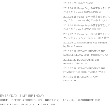
2018.01.05
JIMMY CHOO
2017.08.18
Pump Fury の英才教育をして
みようかと。vol.9 CONCEPTS vs
CHANEL
2017.08.18
Pump Fury の英才教育をして
みようかと。vol.10 娘のだからサンダル
に手を出す。
2017.04.20
Pump Fury の英才教育をして
みようかと。vol.8 次女の成長待ち
2017.02.21
Pump Fury の英才教育をして
みようかと。とんで、とんで、vol.7 妻の
催促
2016.05.02
A MAGAZINE #15 curated
by Thom Browne
2015.12.19
STEALTHPROJEKT THE
MASCULINE A/W 2016 MOOHONG / A
NEW CROSS / III-0-III / TACET
2015.11.20
DEVOA Official Site
Renewal DEVOA.JP
2015.07.29
STEALTHPROJEKT THE
FEMININE S/S 2016 TVSCIA / YUHL
JUNG / MOOHONG / SID NEIGUM / III-0-
2015.06.11
DEVOA 2015 A/W
III
DEVOA.JP
2015.04.21
STEALTHPROJEKT THE
MASCULINE S/S 2016 DEVOA / A NEW
CROSS / MOOHONG / VLADES / III-o-III
2014.12.10
STEALTHPROJEKT THE
EVERYDAY IS MY BIRTHDAY
/ TACET
MASCULINE A/W 2015 DEVOA /
HOME
OFFICE & WORKS
(62)
BOOK
(17)
TOY
(16)
WARDROBE
(30)
VLADES / A NEW CROSS / MOOHONG /
2014.12.01
DEVOA 2015 S/S
PRIVATE
(84)
Shev
(17)
▲ PAGE TOP
IOLOM
DEVOA.JP