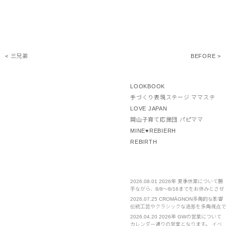
< 三兄弟
BEFORE >
LOOKBOOK
手づくり表現ステージ ママステ
LOVE JAPAN
岡山子育て応援団 パピママ
MINE♥REBIERH
REBIRTH
2026.08.01
2026年 夏季休業について勝
手ながら、8/8～8/16までをお休みとさせ
ていただきます。 ご不便をおかけいたし
2026.07.25
CROMÄGNON多角的な影響
ますが、お許しください。
伝統工芸やクラシックな造形を多角視点で
見直し、新たな発見や体感を提案する。
2026.04.20
2026年 GWの営業について
カレンダー通りの営業となります。 イベ