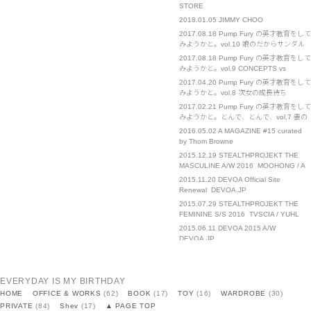
STORE
2018.01.05
JIMMY CHOO
2017.08.18
Pump Fury の英才教育をして
みようかと。vol.10 娘のだからサンダル
に手を出す。
2017.08.18
Pump Fury の英才教育をして
みようかと。vol.9 CONCEPTS vs
CHANEL
2017.04.20
Pump Fury の英才教育をして
みようかと。vol.8 次女の成長待ち
2017.02.21
Pump Fury の英才教育をして
みようかと。とんで、とんで、vol.7 妻の
催促
2016.05.02
A MAGAZINE #15 curated
by Thom Browne
2015.12.19
STEALTHPROJEKT THE
MASCULINE A/W 2016 MOOHONG / A
NEW CROSS / III-0-III / TACET
2015.11.20
DEVOA Official Site
Renewal DEVOA.JP
2015.07.29
STEALTHPROJEKT THE
FEMININE S/S 2016 TVSCIA / YUHL
JUNG / MOOHONG / SID NEIGUM / III-0-
2015.06.11
DEVOA 2015 A/W
III
DEVOA.JP
2015.04.21
STEALTHPROJEKT THE
MASCULINE S/S 2016 DEVOA / A NEW
CROSS / MOOHONG / VLADES / III-o-III
2014.12.10
STEALTHPROJEKT THE
EVERYDAY IS MY BIRTHDAY
/ TACET
MASCULINE A/W 2015 DEVOA /
HOME
OFFICE & WORKS
(62)
BOOK
(17)
TOY
(16)
WARDROBE
(30)
VLADES / A NEW CROSS / MOOHONG /
2014.12.01
DEVOA 2015 S/S
PRIVATE
(84)
Shev
(17)
▲ PAGE TOP
IOLOM