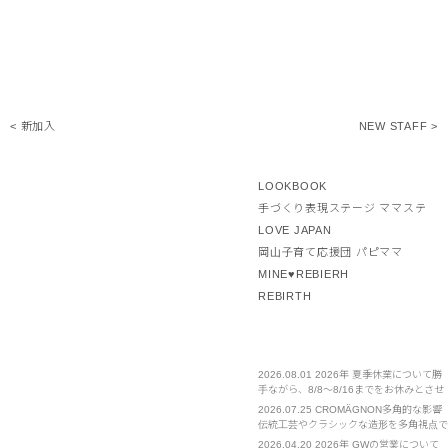
< 新加入
NEW STAFF >
LOOKBOOK
手づくり表現ステージ ママステ
LOVE JAPAN
岡山子育て応援団 パピママ
MINE♥REBIERH
REBIRTH
2026.08.01
2026年 夏季休業について勝
手ながら、8/8～8/16までをお休みとさせ
ていただきます。 ご不便をおかけいたし
2026.07.25
CROMÄGNON多角的な影響
ますが、お許しください。
伝統工芸やクラシックな造形を多角視点で
見直し、新たな発見や体感を提案する。
2026.04.20
2026年 GWの営業について