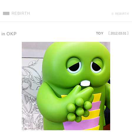
REBIRTH
© REBIRTH
in OKP
TOY
［ 2012.03.01 ］