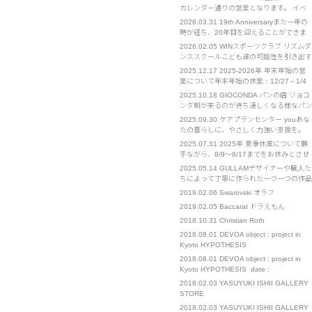
カレンダー通りの営業となります。 イベ
ント部門は通常営業となります。 お急ぎ
2026.03.31
19th Anniversaryまた一年の
の場合は担当の携帯電話へのご連絡をお願
時が経ち、20年目を迎えることができま
いいたします。
した。 クライアント様をはじめ、皆様へ
2026.02.05
WINスポーツクラブ リズムダ
の感謝を忘れず、日々精進してまいりま
ンススクールこども達の可能性を引き出す
す。 今後ともよろしくお願い申し上げま
お手伝い ウインスポーツクラブ・リズム
2025.12.17
2025-2026年 年末年始の営
す。
ダンススクールは2002年設立の実績ある
業について年末年始の休業：12/27～1/4
スポーツクラブです。 リズムダンススポ
までをお休みとさせていただきます。 ご
2025.10.18
GIOCONDA パンの店 ジョコ
ーツを通してこどもたちが持っている能力
不便をおかけいたします。 イベント部門
ンダ朝が来るのが待ち遠しくなる様なパン
を最大限引き出し、自信と共に諦めない心
は通常営業となります。 お急ぎの場合
を作りたくて始めたお店です
を･･･
2025.09.30
ケアプランセンター youあな
は、担当の携帯電話へのご連絡をお願いい
たの暮らしに、やさしく力強い支援を。
たします。
「you」とは、あなたの"ユウ" それは、そ
2025.07.31
2025年 夏季休業について勝
っと寄り添う友人のような「友」 確かな
手ながら、8/9～8/17までをお休みとさせ
知識と経験を持つ、優れた「優」 困難な
ていただきます。 また、8/21～23も出張
2025.05.14
GULLAMデザイナーや職人た
ときにも支えになる、勇気の「勇」 人と
のため、対応までにお時間をいただく可能
ちによって丁寧に作られた一つ一つの作品
人、心と心をつなぐ、･･･
性がございます。 ご不便をおかけいたし
を我々は心を込めてお客様に届けたい。
2019.02.06
Swarovski オラフ
ますが、お許しください。
We sincerely wish to deliver carefully
2019.02.05
Baccarat ドラえもん
crafted works, Created b･･･
2018.10.31
Christian Roth
2018.08.01
DEVOA object : project in
Kyoto HYPOTHESIS
2018.08.01
DEVOA object : project in
Kyoto HYPOTHESIS date :
1(wed)-26(sun) August. place : 271-1
2018.02.03
YASUYUKI ISHII GALLERY
Takoyakushi-cho Muromachi-
STORE
dori,Nakagyo-ku,Kyoto 11:00～19:00 […]
2018.02.03
YASUYUKI ISHII GALLERY