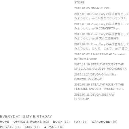
STORE
2018.01.05
JIMMY CHOO
2017.08.18
Pump Fury の英才教育をして
みようかと。vol.10 娘のだからサンダル
に手を出す。
2017.08.18
Pump Fury の英才教育をして
みようかと。vol.9 CONCEPTS vs
CHANEL
2017.04.20
Pump Fury の英才教育をして
みようかと。vol.8 次女の成長待ち
2017.02.21
Pump Fury の英才教育をして
みようかと。とんで、とんで、vol.7 妻の
催促
2016.05.02
A MAGAZINE #15 curated
by Thom Browne
2015.12.19
STEALTHPROJEKT THE
MASCULINE A/W 2016 MOOHONG / A
NEW CROSS / III-0-III / TACET
2015.11.20
DEVOA Official Site
Renewal DEVOA.JP
2015.07.29
STEALTHPROJEKT THE
FEMININE S/S 2016 TVSCIA / YUHL
JUNG / MOOHONG / SID NEIGUM / III-0-
2015.06.11
DEVOA 2015 A/W
III
DEVOA.JP
2015.04.21
STEALTHPROJEKT THE
MASCULINE S/S 2016 DEVOA / A NEW
CROSS / MOOHONG / VLADES / III-o-III
2014.12.10
STEALTHPROJEKT THE
EVERYDAY IS MY BIRTHDAY
/ TACET
MASCULINE A/W 2015 DEVOA /
HOME
OFFICE & WORKS
(62)
BOOK
(17)
TOY
(16)
WARDROBE
(30)
VLADES / A NEW CROSS / MOOHONG /
2014.12.01
DEVOA 2015 S/S
PRIVATE
(84)
Shev
(17)
▲ PAGE TOP
IOLOM