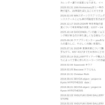
カレンダー通りの営業となります。 イベ
ント部門は通常営業となります。 お急ぎ
2026.03.31
19th Anniversaryまた一年の
の場合は担当の携帯電話へのご連絡をお願
時が経ち、20年目を迎えることができま
いいたします。
した。 クライアント様をはじめ、皆様へ
2026.02.05
WINスポーツクラブ リズムダ
の感謝を忘れず、日々精進してまいりま
ンススクールこども達の可能性を引き出す
す。 今後ともよろしくお願い申し上げま
お手伝い ウインスポーツクラブ・リズム
2025.12.17
2025-2026年 年末年始の営
す。
ダンススクールは2002年設立の実績ある
業について年末年始の休業：12/27～1/4
スポーツクラブです。 リズムダンススポ
までをお休みとさせていただきます。 ご
2025.10.18
GIOCONDA パンの店 ジョコ
ーツを通してこどもたちが持っている能力
不便をおかけいたします。 イベント部門
ンダ朝が来るのが待ち遠しくなる様なパン
を最大限引き出し、自信と共に諦めない心
は通常営業となります。 お急ぎの場合
を作りたくて始めたお店です
を･･･
2025.09.30
ケアプランセンター youあな
は、担当の携帯電話へのご連絡をお願いい
たの暮らしに、やさしく力強い支援を。
たします。
「you」とは、あなたの"ユウ" それは、そ
2025.07.31
2025年 夏季休業について勝
っと寄り添う友人のような「友」 確かな
手ながら、8/9～8/17までをお休みとさせ
知識と経験を持つ、優れた「優」 困難な
ていただきます。 また、8/21～23も出張
2025.05.14
GULLAMデザイナーや職人た
ときにも支えになる、勇気の「勇」 人と
のため、対応までにお時間をいただく可能
ちによって丁寧に作られた一つ一つの作品
人、心と心をつなぐ、･･･
性がございます。 ご不便をおかけいたし
を我々は心を込めてお客様に届けたい。
2019.02.06
Swarovski オラフ
ますが、お許しください。
We sincerely wish to deliver carefully
2019.02.05
Baccarat ドラえもん
crafted works, Created b･･･
2018.10.31
Christian Roth
2018.08.01
DEVOA object : project in
Kyoto HYPOTHESIS date :
1(wed)-26(sun) August. place : 271-1
2018.08.01
DEVOA object : project in
Takoyakushi-cho Muromachi-
Kyoto HYPOTHESIS
dori,Nakagyo-ku,Kyoto 11:00～19:00 […]
2018.02.03
YASUYUKI ISHII GALLERY
STORE
2018.02.03
YASUYUKI ISHII GALLERY