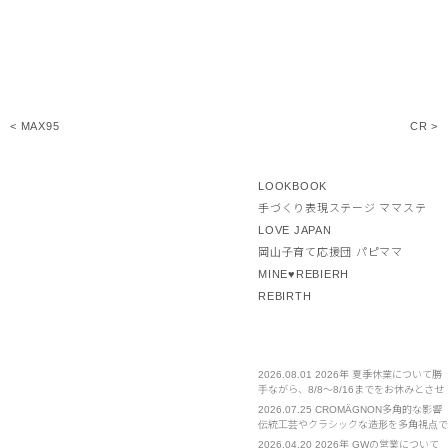
< MAX95
CR >
LOOKBOOK
手づくり表現ステージ ママステ
LOVE JAPAN
岡山子育て応援団 パピママ
MINE♥REBIERH
REBIRTH
2026.08.01
2026年 夏季休業について勝
手ながら、8/8～8/16までをお休みとさせ
ていただきます。 ご不便をおかけいたし
2026.07.25
CROMÄGNON多角的な影響
ますが、お許しください。
伝統工芸やクラシックな造形を多角視点で
見直し、新たな発見や体感を提案する。
2026.04.20
2026年 GWの営業について