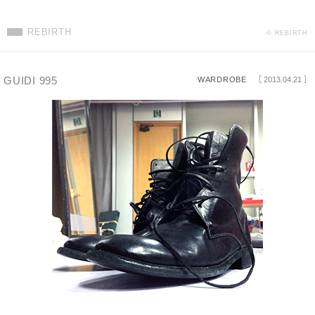
REBIRTH
© REBIRTH
GUIDI 995
WARDROBE
［ 2013.04.21 ］