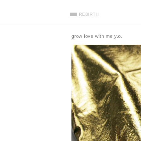
REBIRTH
grow love with me y.o.