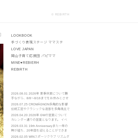
© REBIRTH
 ］
LOOKBOOK
手づくり表現ステージ ママステ
LOVE JAPAN
岡山子育て応援団 パピママ
MINE♥REBIERH
REBIRTH
2026.08.01
2026年 夏季休業について勝
手ながら、8/8～8/16までをお休みとさせ
ていただきます。 ご不便をおかけいたし
2026.07.25
CROMÄGNON多角的な影響
ますが、お許しください。
伝統工芸やクラシックな造形を多角視点で
見直し、新たな発見や体感を提案する。
2026.04.20
2026年 GWの営業について
カレンダー通りの営業となります。 イベ
ント部門は通常営業となります。 お急ぎ
2026.03.31
19th Anniversaryまた一年の
の場合は担当の携帯電話へのご連絡をお願
時が経ち、20年目を迎えることができま
いいたします。
した。 クライアント様をはじめ、皆様へ
2026.02.05
WINスポーツクラブ リズムダ